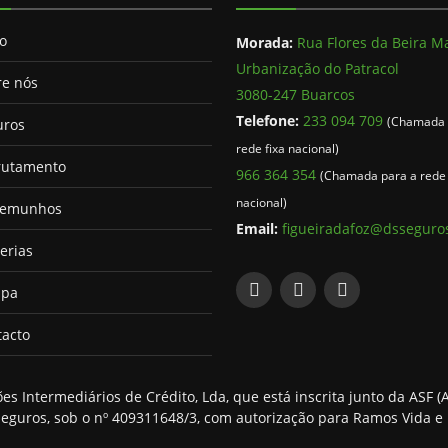
io
Morada:
Rua Flores da Beira Ma
Urbanização do Patracol
re nós
3080-247 Buarcos
Telefone:
233 094 709
(Chamada 
uros
rede fixa nacional)
rutamento
966 364 354
(Chamada para a rede
nacional)
temunhos
Email:
figueiradafoz@dsseguros
erias
ipa
tacto
 Intermediários de Crédito, Lda, que está inscrita junto da ASF 
eguros, sob o nº 409311648/3, com autorização para Ramos Vida e 