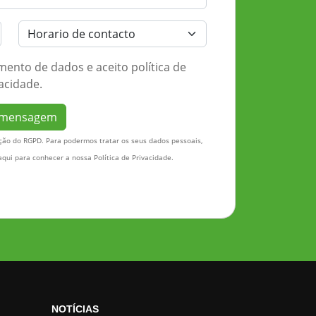
nto de dados e aceito política de
acidade.
 mensagem
o do RGPD. Para podermos tratar os seus dados pessoais,
aqui
para conhecer a nossa Política de Privacidade.
NOTÍCIAS