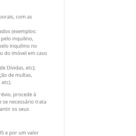
borais, com as
dados (exemplos:
elo inquilino,
elo inquilino no
ino do imóvel em caso
e Dívidas, etc);
ão de multas,
etc).
révio, procede à
e se necessário trata
antir os seus
S e por um valor