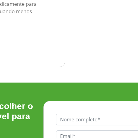
ridicamente para
 quando menos
colher o
el para