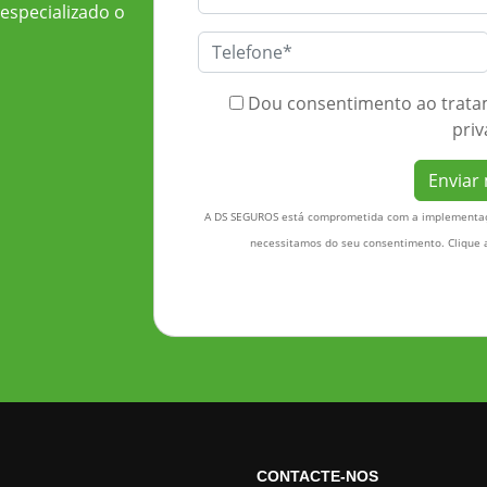
especializado o
Dou consentimento ao tratame
priv
Enviar
A DS SEGUROS está comprometida com a implementaçã
necessitamos do seu consentimento. Clique
CONTACTE-NOS