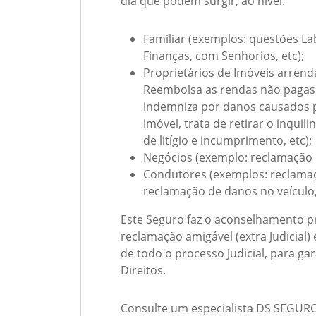
dia que podem surgir, ao nível:
Familiar (exemplos: questões La
Finanças, com Senhorios, etc);
Proprietários de Imóveis arren
Reembolsa as rendas não pagas p
indemniza por danos causados p
imóvel, trata de retirar o inquil
de litígio e incumprimento, etc);
Negócios (exemplo: reclamação d
Condutores (exemplos: reclamaç
reclamação de danos no veículo, 
Este Seguro faz o aconselhamento p
reclamação amigável (extra Judicial) 
de todo o processo Judicial, para gar
Direitos.
Consulte um especialista DS SEGURO